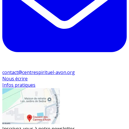
contact@centrespirituel-avon.org
Nous écrire
Infos pratiques
Inscrivez-vous à notre newsletter