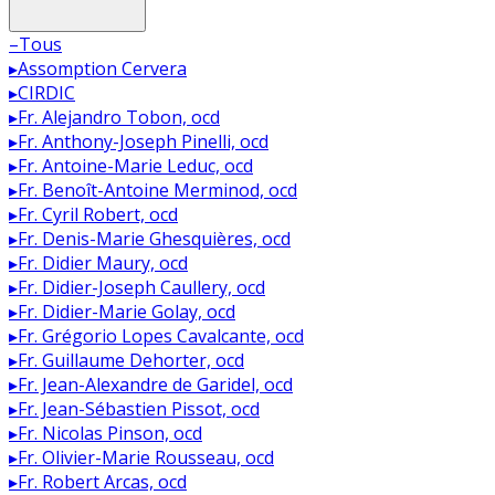
–
Tous
▸
Assomption Cervera
▸
CIRDIC
▸
Fr. Alejandro Tobon, ocd
▸
Fr. Anthony-Joseph Pinelli, ocd
▸
Fr. Antoine-Marie Leduc, ocd
▸
Fr. Benoît-Antoine Merminod, ocd
▸
Fr. Cyril Robert, ocd
▸
Fr. Denis-Marie Ghesquières, ocd
▸
Fr. Didier Maury, ocd
▸
Fr. Didier-Joseph Caullery, ocd
▸
Fr. Didier-Marie Golay, ocd
▸
Fr. Grégorio Lopes Cavalcante, ocd
▸
Fr. Guillaume Dehorter, ocd
▸
Fr. Jean-Alexandre de Garidel, ocd
▸
Fr. Jean-Sébastien Pissot, ocd
▸
Fr. Nicolas Pinson, ocd
▸
Fr. Olivier-Marie Rousseau, ocd
▸
Fr. Robert Arcas, ocd