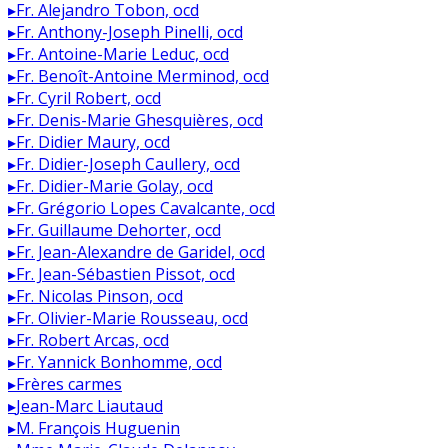
▸
Fr. Alejandro Tobon, ocd
▸
Fr. Anthony-Joseph Pinelli, ocd
▸
Fr. Antoine-Marie Leduc, ocd
▸
Fr. Benoît-Antoine Merminod, ocd
▸
Fr. Cyril Robert, ocd
▸
Fr. Denis-Marie Ghesquières, ocd
▸
Fr. Didier Maury, ocd
▸
Fr. Didier-Joseph Caullery, ocd
▸
Fr. Didier-Marie Golay, ocd
▸
Fr. Grégorio Lopes Cavalcante, ocd
▸
Fr. Guillaume Dehorter, ocd
▸
Fr. Jean-Alexandre de Garidel, ocd
▸
Fr. Jean-Sébastien Pissot, ocd
▸
Fr. Nicolas Pinson, ocd
▸
Fr. Olivier-Marie Rousseau, ocd
▸
Fr. Robert Arcas, ocd
▸
Fr. Yannick Bonhomme, ocd
▸
Frères carmes
▸
Jean-Marc Liautaud
▸
M. François Huguenin