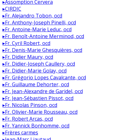
▸
Assomption Cervera
▸
CIRDIC
▸
Fr. Alejandro Tobon, ocd
▸
Fr. Anthony-Joseph Pinelli, ocd
▸
Fr. Antoine-Marie Leduc, ocd
▸
Fr. Benoît-Antoine Merminod, ocd
▸
Fr. Cyril Robert, ocd
▸
Fr. Denis-Marie Ghesquières, ocd
▸
Fr. Didier Maury, ocd
▸
Fr. Didier-Joseph Caullery, ocd
▸
Fr. Didier-Marie Golay, ocd
▸
Fr. Grégorio Lopes Cavalcante, ocd
▸
Fr. Guillaume Dehorter, ocd
▸
Fr. Jean-Alexandre de Garidel, ocd
▸
Fr. Jean-Sébastien Pissot, ocd
▸
Fr. Nicolas Pinson, ocd
▸
Fr. Olivier-Marie Rousseau, ocd
▸
Fr. Robert Arcas, ocd
▸
Fr. Yannick Bonhomme, ocd
▸
Frères carmes
▸
Jean-Marc Liautaud