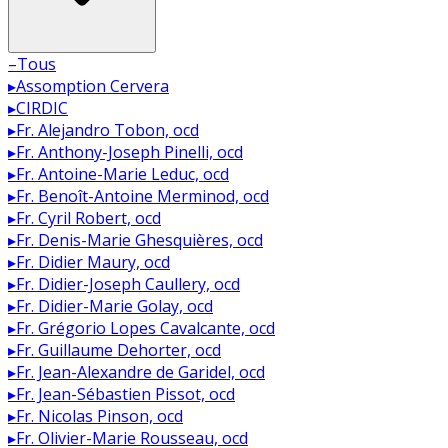
–
Tous
▸
Assomption Cervera
▸
CIRDIC
▸
Fr. Alejandro Tobon, ocd
▸
Fr. Anthony-Joseph Pinelli, ocd
▸
Fr. Antoine-Marie Leduc, ocd
▸
Fr. Benoît-Antoine Merminod, ocd
▸
Fr. Cyril Robert, ocd
▸
Fr. Denis-Marie Ghesquières, ocd
▸
Fr. Didier Maury, ocd
▸
Fr. Didier-Joseph Caullery, ocd
▸
Fr. Didier-Marie Golay, ocd
▸
Fr. Grégorio Lopes Cavalcante, ocd
▸
Fr. Guillaume Dehorter, ocd
▸
Fr. Jean-Alexandre de Garidel, ocd
▸
Fr. Jean-Sébastien Pissot, ocd
▸
Fr. Nicolas Pinson, ocd
▸
Fr. Olivier-Marie Rousseau, ocd