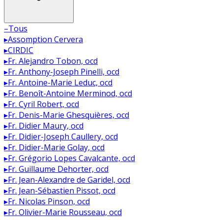
–
Tous
▸
Assomption Cervera
▸
CIRDIC
▸
Fr. Alejandro Tobon, ocd
▸
Fr. Anthony-Joseph Pinelli, ocd
▸
Fr. Antoine-Marie Leduc, ocd
▸
Fr. Benoît-Antoine Merminod, ocd
▸
Fr. Cyril Robert, ocd
▸
Fr. Denis-Marie Ghesquières, ocd
▸
Fr. Didier Maury, ocd
▸
Fr. Didier-Joseph Caullery, ocd
▸
Fr. Didier-Marie Golay, ocd
▸
Fr. Grégorio Lopes Cavalcante, ocd
▸
Fr. Guillaume Dehorter, ocd
▸
Fr. Jean-Alexandre de Garidel, ocd
▸
Fr. Jean-Sébastien Pissot, ocd
▸
Fr. Nicolas Pinson, ocd
▸
Fr. Olivier-Marie Rousseau, ocd