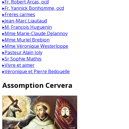
▸
Fr. Robert Arcas, ocd
▸
Fr. Yannick Bonhomme, ocd
▸
Frères carmes
▸
Jean-Marc Liautaud
▸
M. François Huguenin
▸
Mme Marie-Claude Delannoy
▸
Mme Muriel Brebion
▸
Mme Véronique Westerloppe
▸
Pasteur Alain Joly
▸
Sr Sophie Mathis
▸
Vivre et aimer
▸
Véronique et Pierre Bedouelle
Assomption Cervera