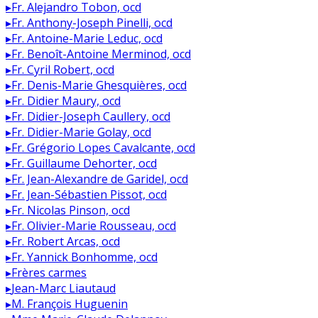
▸
Fr. Alejandro Tobon, ocd
▸
Fr. Anthony-Joseph Pinelli, ocd
▸
Fr. Antoine-Marie Leduc, ocd
▸
Fr. Benoît-Antoine Merminod, ocd
▸
Fr. Cyril Robert, ocd
▸
Fr. Denis-Marie Ghesquières, ocd
▸
Fr. Didier Maury, ocd
▸
Fr. Didier-Joseph Caullery, ocd
▸
Fr. Didier-Marie Golay, ocd
▸
Fr. Grégorio Lopes Cavalcante, ocd
▸
Fr. Guillaume Dehorter, ocd
▸
Fr. Jean-Alexandre de Garidel, ocd
▸
Fr. Jean-Sébastien Pissot, ocd
▸
Fr. Nicolas Pinson, ocd
▸
Fr. Olivier-Marie Rousseau, ocd
▸
Fr. Robert Arcas, ocd
▸
Fr. Yannick Bonhomme, ocd
▸
Frères carmes
▸
Jean-Marc Liautaud
▸
M. François Huguenin