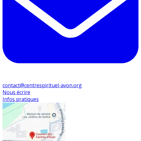
contact@centrespirituel-avon.org
Nous écrire
Infos pratiques