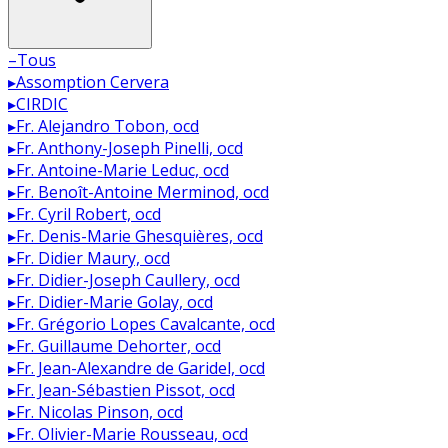
–
Tous
▸
Assomption Cervera
▸
CIRDIC
▸
Fr. Alejandro Tobon, ocd
▸
Fr. Anthony-Joseph Pinelli, ocd
▸
Fr. Antoine-Marie Leduc, ocd
▸
Fr. Benoît-Antoine Merminod, ocd
▸
Fr. Cyril Robert, ocd
▸
Fr. Denis-Marie Ghesquières, ocd
▸
Fr. Didier Maury, ocd
▸
Fr. Didier-Joseph Caullery, ocd
▸
Fr. Didier-Marie Golay, ocd
▸
Fr. Grégorio Lopes Cavalcante, ocd
▸
Fr. Guillaume Dehorter, ocd
▸
Fr. Jean-Alexandre de Garidel, ocd
▸
Fr. Jean-Sébastien Pissot, ocd
▸
Fr. Nicolas Pinson, ocd
▸
Fr. Olivier-Marie Rousseau, ocd