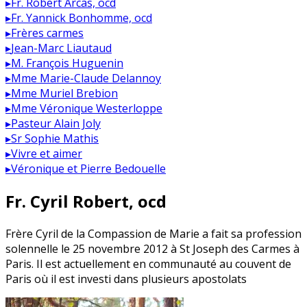
▸
Fr. Robert Arcas, ocd
▸
Fr. Yannick Bonhomme, ocd
▸
Frères carmes
▸
Jean-Marc Liautaud
▸
M. François Huguenin
▸
Mme Marie-Claude Delannoy
▸
Mme Muriel Brebion
▸
Mme Véronique Westerloppe
▸
Pasteur Alain Joly
▸
Sr Sophie Mathis
▸
Vivre et aimer
▸
Véronique et Pierre Bedouelle
Fr. Cyril Robert, ocd
Frère Cyril de la Compassion de Marie a fait sa profession
solennelle le 25 novembre 2012 à St Joseph des Carmes à
Paris. Il est actuellement en communauté au couvent de
Paris où il est investi dans plusieurs apostolats