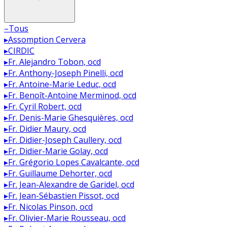
–
Tous
▸
Assomption Cervera
▸
CIRDIC
▸
Fr. Alejandro Tobon, ocd
▸
Fr. Anthony-Joseph Pinelli, ocd
▸
Fr. Antoine-Marie Leduc, ocd
▸
Fr. Benoît-Antoine Merminod, ocd
▸
Fr. Cyril Robert, ocd
▸
Fr. Denis-Marie Ghesquières, ocd
▸
Fr. Didier Maury, ocd
▸
Fr. Didier-Joseph Caullery, ocd
▸
Fr. Didier-Marie Golay, ocd
▸
Fr. Grégorio Lopes Cavalcante, ocd
▸
Fr. Guillaume Dehorter, ocd
▸
Fr. Jean-Alexandre de Garidel, ocd
▸
Fr. Jean-Sébastien Pissot, ocd
▸
Fr. Nicolas Pinson, ocd
▸
Fr. Olivier-Marie Rousseau, ocd