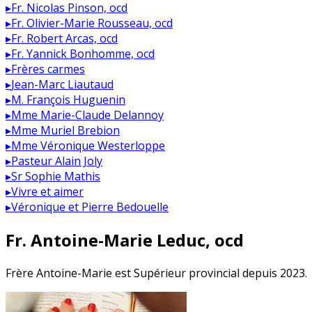
▸
Fr. Nicolas Pinson, ocd
▸
Fr. Olivier-Marie Rousseau, ocd
▸
Fr. Robert Arcas, ocd
▸
Fr. Yannick Bonhomme, ocd
▸
Frères carmes
▸
Jean-Marc Liautaud
▸
M. François Huguenin
▸
Mme Marie-Claude Delannoy
▸
Mme Muriel Brebion
▸
Mme Véronique Westerloppe
▸
Pasteur Alain Joly
▸
Sr Sophie Mathis
▸
Vivre et aimer
▸
Véronique et Pierre Bedouelle
Fr. Antoine-Marie Leduc, ocd
Frère Antoine-Marie est Supérieur provincial depuis 2023.