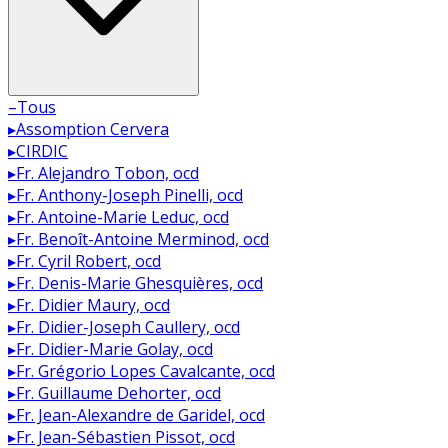
–
Tous
▸
Assomption Cervera
▸
CIRDIC
▸
Fr. Alejandro Tobon, ocd
▸
Fr. Anthony-Joseph Pinelli, ocd
▸
Fr. Antoine-Marie Leduc, ocd
▸
Fr. Benoît-Antoine Merminod, ocd
▸
Fr. Cyril Robert, ocd
▸
Fr. Denis-Marie Ghesquières, ocd
▸
Fr. Didier Maury, ocd
▸
Fr. Didier-Joseph Caullery, ocd
▸
Fr. Didier-Marie Golay, ocd
▸
Fr. Grégorio Lopes Cavalcante, ocd
▸
Fr. Guillaume Dehorter, ocd
▸
Fr. Jean-Alexandre de Garidel, ocd
▸
Fr. Jean-Sébastien Pissot, ocd