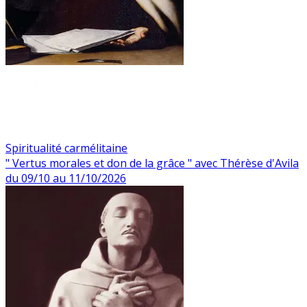
Spiritualité carmélitaine
" Vertus morales et don de la grâce " avec Thérèse d'Avila
du 09/10 au 11/10/2026