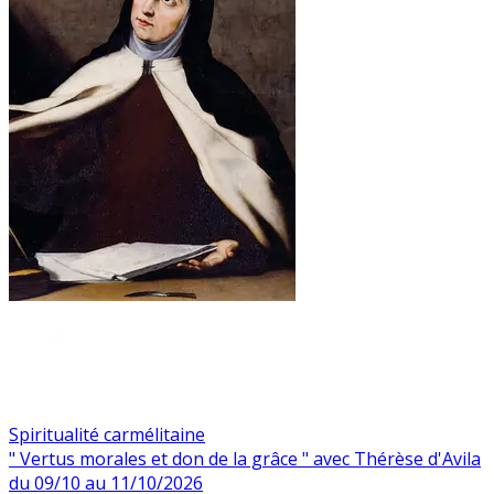
Spiritualité carmélitaine
" Vertus morales et don de la grâce " avec Thérèse d'Avila
du 09/10 au 11/10/2026