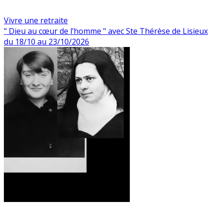
Vivre une retraite
" Dieu au cœur de l’homme " avec Ste Thérèse de Lisieux
du 18/10 au 23/10/2026