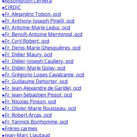
▸
Assomption Cervera
▸
CIRDIC
▸
Fr. Alejandro Tobon, ocd
▸
Fr. Anthony-Joseph Pinelli, ocd
▸
Fr. Antoine-Marie Leduc, ocd
▸
Fr. Benoît-Antoine Merminod, ocd
▸
Fr. Cyril Robert, ocd
▸
Fr. Denis-Marie Ghesquières, ocd
▸
Fr. Didier Maury, ocd
▸
Fr. Didier-Joseph Caullery, ocd
▸
Fr. Didier-Marie Golay, ocd
▸
Fr. Grégorio Lopes Cavalcante, ocd
▸
Fr. Guillaume Dehorter, ocd
▸
Fr. Jean-Alexandre de Garidel, ocd
▸
Fr. Jean-Sébastien Pissot, ocd
▸
Fr. Nicolas Pinson, ocd
▸
Fr. Olivier-Marie Rousseau, ocd
▸
Fr. Robert Arcas, ocd
▸
Fr. Yannick Bonhomme, ocd
▸
Frères carmes
▸
Jean-Marc Liautaud