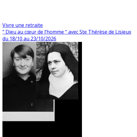
Vivre une retraite
" Dieu au cœur de l’homme " avec Ste Thérèse de Lisieux
du 18/10 au 23/10/2026