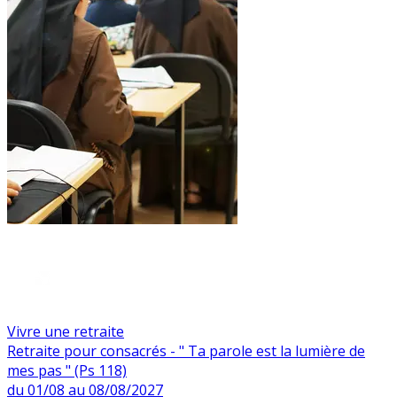
Vivre une retraite
Retraite pour consacrés - " Ta parole est la lumière de
mes pas " (Ps 118)
du 01/08 au 08/08/2027