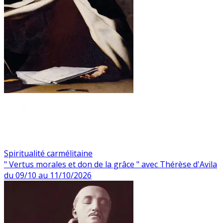
Spiritualité carmélitaine
" Vertus morales et don de la grâce " avec Thérèse d'Avila
du 09/10 au 11/10/2026