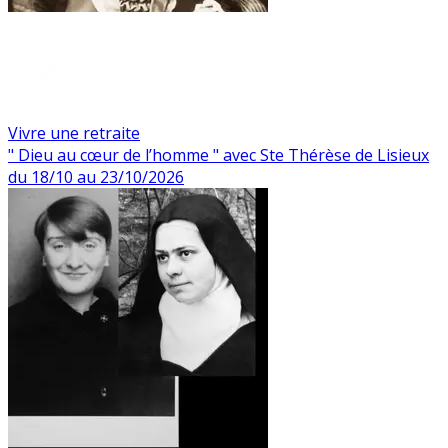
Vivre une retraite
" Dieu au cœur de l’homme " avec Ste Thérèse de Lisieux
du 18/10 au 23/10/2026