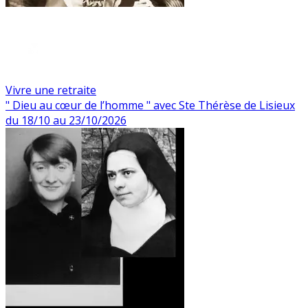
Vivre une retraite
" Dieu au cœur de l’homme " avec Ste Thérèse de Lisieux
du 18/10 au 23/10/2026