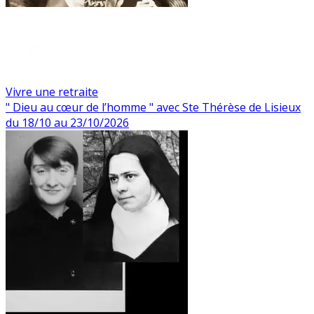
Vivre une retraite
" Dieu au cœur de l’homme " avec Ste Thérèse de Lisieux
du 18/10 au 23/10/2026