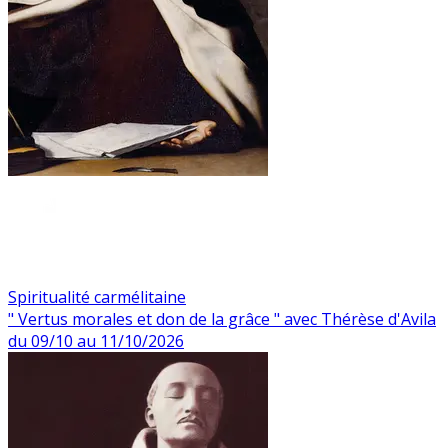
Spiritualité carmélitaine
" Vertus morales et don de la grâce " avec Thérèse d'Avila
du 09/10 au 11/10/2026