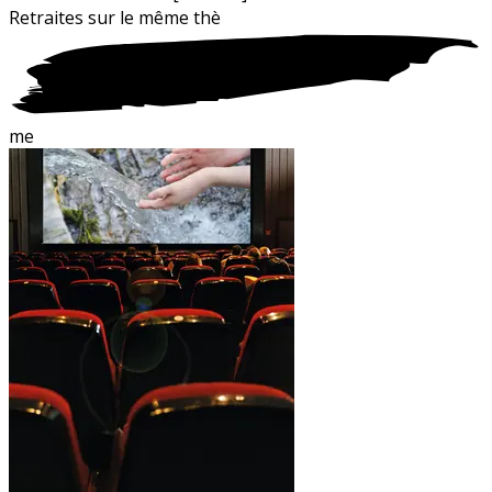
Retraites sur le
m
ême thè
me