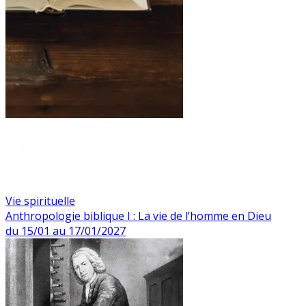
Vie spirituelle
Anthropologie biblique I : La vie de l’homme en Dieu
du 15/01 au 17/01/2027