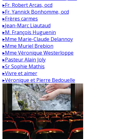
▸
Fr. Robert Arcas, ocd
▸
Fr. Yannick Bonhomme, ocd
▸
Frères carmes
▸
Jean-Marc Liautaud
▸
M. François Huguenin
▸
Mme Marie-Claude Delannoy
▸
Mme Muriel Brebion
▸
Mme Véronique Westerloppe
▸
Pasteur Alain Joly
▸
Sr Sophie Mathis
▸
Vivre et aimer
▸
Véronique et Pierre Bedouelle