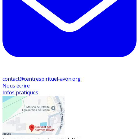
contact@centrespirituel-avon.org
Nous écrire
Infos pratiques