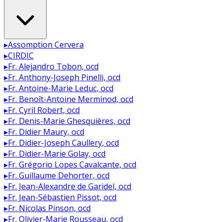
▸
Assomption Cervera
▸
CIRDIC
▸
Fr. Alejandro Tobon, ocd
▸
Fr. Anthony-Joseph Pinelli, ocd
▸
Fr. Antoine-Marie Leduc, ocd
▸
Fr. Benoît-Antoine Merminod, ocd
▸
Fr. Cyril Robert, ocd
▸
Fr. Denis-Marie Ghesquières, ocd
▸
Fr. Didier Maury, ocd
▸
Fr. Didier-Joseph Caullery, ocd
▸
Fr. Didier-Marie Golay, ocd
▸
Fr. Grégorio Lopes Cavalcante, ocd
▸
Fr. Guillaume Dehorter, ocd
▸
Fr. Jean-Alexandre de Garidel, ocd
▸
Fr. Jean-Sébastien Pissot, ocd
▸
Fr. Nicolas Pinson, ocd
▸
Fr. Olivier-Marie Rousseau, ocd