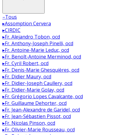
–
Tous
▸
Assomption Cervera
▸
CIRDIC
▸
Fr. Alejandro Tobon, ocd
▸
Fr. Anthony-Joseph Pinelli, ocd
▸
Fr. Antoine-Marie Leduc, ocd
▸
Fr. Benoît-Antoine Merminod, ocd
▸
Fr. Cyril Robert, ocd
▸
Fr. Denis-Marie Ghesquières, ocd
▸
Fr. Didier Maury, ocd
▸
Fr. Didier-Joseph Caullery, ocd
▸
Fr. Didier-Marie Golay, ocd
▸
Fr. Grégorio Lopes Cavalcante, ocd
▸
Fr. Guillaume Dehorter, ocd
▸
Fr. Jean-Alexandre de Garidel, ocd
▸
Fr. Jean-Sébastien Pissot, ocd
▸
Fr. Nicolas Pinson, ocd
▸
Fr. Olivier-Marie Rousseau, ocd