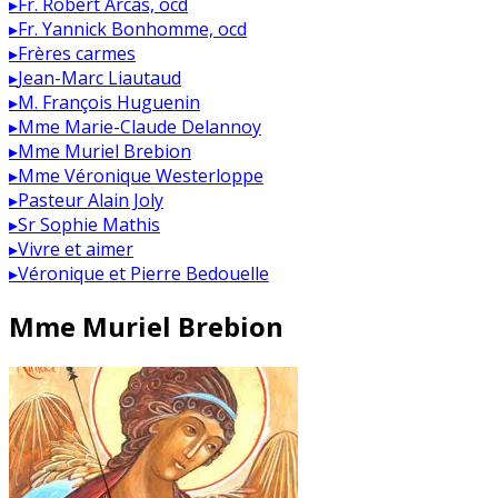
▸
Fr. Robert Arcas, ocd
▸
Fr. Yannick Bonhomme, ocd
▸
Frères carmes
▸
Jean-Marc Liautaud
▸
M. François Huguenin
▸
Mme Marie-Claude Delannoy
▸
Mme Muriel Brebion
▸
Mme Véronique Westerloppe
▸
Pasteur Alain Joly
▸
Sr Sophie Mathis
▸
Vivre et aimer
▸
Véronique et Pierre Bedouelle
Mme Muriel Brebion