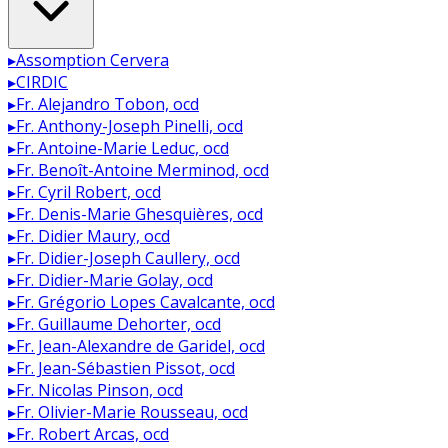
▸
Assomption Cervera
▸
CIRDIC
▸
Fr. Alejandro Tobon, ocd
▸
Fr. Anthony-Joseph Pinelli, ocd
▸
Fr. Antoine-Marie Leduc, ocd
▸
Fr. Benoît-Antoine Merminod, ocd
▸
Fr. Cyril Robert, ocd
▸
Fr. Denis-Marie Ghesquières, ocd
▸
Fr. Didier Maury, ocd
▸
Fr. Didier-Joseph Caullery, ocd
▸
Fr. Didier-Marie Golay, ocd
▸
Fr. Grégorio Lopes Cavalcante, ocd
▸
Fr. Guillaume Dehorter, ocd
▸
Fr. Jean-Alexandre de Garidel, ocd
▸
Fr. Jean-Sébastien Pissot, ocd
▸
Fr. Nicolas Pinson, ocd
▸
Fr. Olivier-Marie Rousseau, ocd
▸
Fr. Robert Arcas, ocd