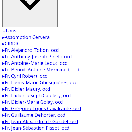
–
Tous
▸
Assomption Cervera
▸
CIRDIC
▸
Fr. Alejandro Tobon, ocd
▸
Fr. Anthony-Joseph Pinelli, ocd
▸
Fr. Antoine-Marie Leduc, ocd
▸
Fr. Benoît-Antoine Merminod, ocd
▸
Fr. Cyril Robert, ocd
▸
Fr. Denis-Marie Ghesquières, ocd
▸
Fr. Didier Maury, ocd
▸
Fr. Didier-Joseph Caullery, ocd
▸
Fr. Didier-Marie Golay, ocd
▸
Fr. Grégorio Lopes Cavalcante, ocd
▸
Fr. Guillaume Dehorter, ocd
▸
Fr. Jean-Alexandre de Garidel, ocd
▸
Fr. Jean-Sébastien Pissot, ocd