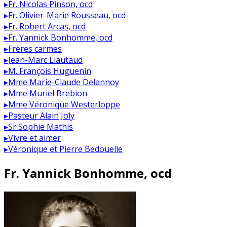
▸
Fr. Nicolas Pinson, ocd
▸
Fr. Olivier-Marie Rousseau, ocd
▸
Fr. Robert Arcas, ocd
▸
Fr. Yannick Bonhomme, ocd
▸
Frères carmes
▸
Jean-Marc Liautaud
▸
M. François Huguenin
▸
Mme Marie-Claude Delannoy
▸
Mme Muriel Brebion
▸
Mme Véronique Westerloppe
▸
Pasteur Alain Joly
▸
Sr Sophie Mathis
▸
Vivre et aimer
▸
Véronique et Pierre Bedouelle
Fr. Yannick Bonhomme, ocd