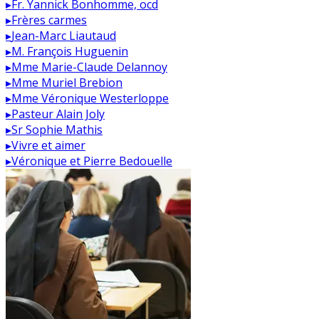
▸
Fr. Yannick Bonhomme, ocd
▸
Frères carmes
▸
Jean-Marc Liautaud
▸
M. François Huguenin
▸
Mme Marie-Claude Delannoy
▸
Mme Muriel Brebion
▸
Mme Véronique Westerloppe
▸
Pasteur Alain Joly
▸
Sr Sophie Mathis
▸
Vivre et aimer
▸
Véronique et Pierre Bedouelle