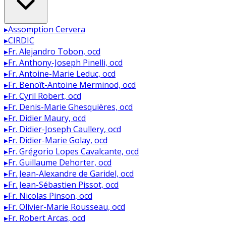
▸
Assomption Cervera
▸
CIRDIC
▸
Fr. Alejandro Tobon, ocd
▸
Fr. Anthony-Joseph Pinelli, ocd
▸
Fr. Antoine-Marie Leduc, ocd
▸
Fr. Benoît-Antoine Merminod, ocd
▸
Fr. Cyril Robert, ocd
▸
Fr. Denis-Marie Ghesquières, ocd
▸
Fr. Didier Maury, ocd
▸
Fr. Didier-Joseph Caullery, ocd
▸
Fr. Didier-Marie Golay, ocd
▸
Fr. Grégorio Lopes Cavalcante, ocd
▸
Fr. Guillaume Dehorter, ocd
▸
Fr. Jean-Alexandre de Garidel, ocd
▸
Fr. Jean-Sébastien Pissot, ocd
▸
Fr. Nicolas Pinson, ocd
▸
Fr. Olivier-Marie Rousseau, ocd
▸
Fr. Robert Arcas, ocd