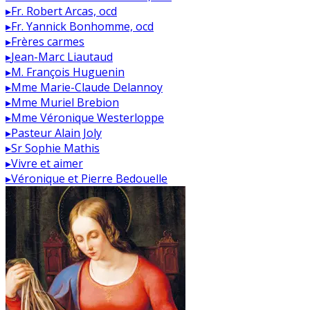
▸
Fr. Robert Arcas, ocd
▸
Fr. Yannick Bonhomme, ocd
▸
Frères carmes
▸
Jean-Marc Liautaud
▸
M. François Huguenin
▸
Mme Marie-Claude Delannoy
▸
Mme Muriel Brebion
▸
Mme Véronique Westerloppe
▸
Pasteur Alain Joly
▸
Sr Sophie Mathis
▸
Vivre et aimer
▸
Véronique et Pierre Bedouelle