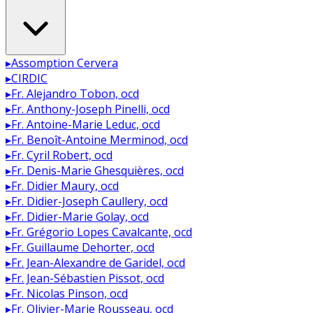
▸
Assomption Cervera
▸
CIRDIC
▸
Fr. Alejandro Tobon, ocd
▸
Fr. Anthony-Joseph Pinelli, ocd
▸
Fr. Antoine-Marie Leduc, ocd
▸
Fr. Benoît-Antoine Merminod, ocd
▸
Fr. Cyril Robert, ocd
▸
Fr. Denis-Marie Ghesquières, ocd
▸
Fr. Didier Maury, ocd
▸
Fr. Didier-Joseph Caullery, ocd
▸
Fr. Didier-Marie Golay, ocd
▸
Fr. Grégorio Lopes Cavalcante, ocd
▸
Fr. Guillaume Dehorter, ocd
▸
Fr. Jean-Alexandre de Garidel, ocd
▸
Fr. Jean-Sébastien Pissot, ocd
▸
Fr. Nicolas Pinson, ocd
▸
Fr. Olivier-Marie Rousseau, ocd