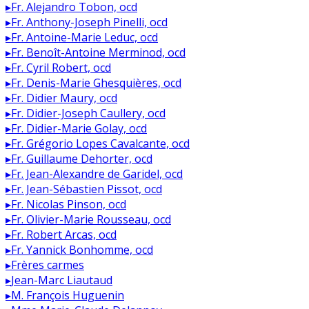
▸
Fr. Alejandro Tobon, ocd
▸
Fr. Anthony-Joseph Pinelli, ocd
▸
Fr. Antoine-Marie Leduc, ocd
▸
Fr. Benoît-Antoine Merminod, ocd
▸
Fr. Cyril Robert, ocd
▸
Fr. Denis-Marie Ghesquières, ocd
▸
Fr. Didier Maury, ocd
▸
Fr. Didier-Joseph Caullery, ocd
▸
Fr. Didier-Marie Golay, ocd
▸
Fr. Grégorio Lopes Cavalcante, ocd
▸
Fr. Guillaume Dehorter, ocd
▸
Fr. Jean-Alexandre de Garidel, ocd
▸
Fr. Jean-Sébastien Pissot, ocd
▸
Fr. Nicolas Pinson, ocd
▸
Fr. Olivier-Marie Rousseau, ocd
▸
Fr. Robert Arcas, ocd
▸
Fr. Yannick Bonhomme, ocd
▸
Frères carmes
▸
Jean-Marc Liautaud
▸
M. François Huguenin