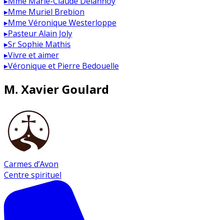
▸
Mme Marie-Claude Delannoy
▸
Mme Muriel Brebion
▸
Mme Véronique Westerloppe
▸
Pasteur Alain Joly
▸
Sr Sophie Mathis
▸
Vivre et aimer
▸
Véronique et Pierre Bedouelle
M. Xavier Goulard
Carmes d’Avon
Centre spirituel