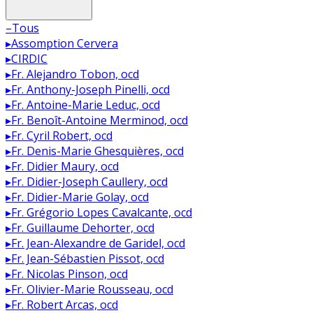
–
Tous
▸
Assomption Cervera
▸
CIRDIC
▸
Fr. Alejandro Tobon, ocd
▸
Fr. Anthony-Joseph Pinelli, ocd
▸
Fr. Antoine-Marie Leduc, ocd
▸
Fr. Benoît-Antoine Merminod, ocd
▸
Fr. Cyril Robert, ocd
▸
Fr. Denis-Marie Ghesquières, ocd
▸
Fr. Didier Maury, ocd
▸
Fr. Didier-Joseph Caullery, ocd
▸
Fr. Didier-Marie Golay, ocd
▸
Fr. Grégorio Lopes Cavalcante, ocd
▸
Fr. Guillaume Dehorter, ocd
▸
Fr. Jean-Alexandre de Garidel, ocd
▸
Fr. Jean-Sébastien Pissot, ocd
▸
Fr. Nicolas Pinson, ocd
▸
Fr. Olivier-Marie Rousseau, ocd
▸
Fr. Robert Arcas, ocd