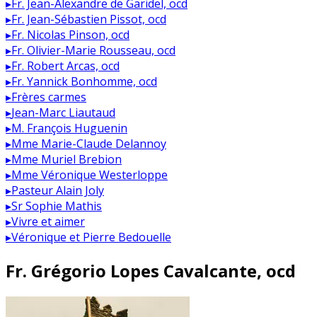
▸
Fr. Jean-Alexandre de Garidel, ocd
▸
Fr. Jean-Sébastien Pissot, ocd
▸
Fr. Nicolas Pinson, ocd
▸
Fr. Olivier-Marie Rousseau, ocd
▸
Fr. Robert Arcas, ocd
▸
Fr. Yannick Bonhomme, ocd
▸
Frères carmes
▸
Jean-Marc Liautaud
▸
M. François Huguenin
▸
Mme Marie-Claude Delannoy
▸
Mme Muriel Brebion
▸
Mme Véronique Westerloppe
▸
Pasteur Alain Joly
▸
Sr Sophie Mathis
▸
Vivre et aimer
▸
Véronique et Pierre Bedouelle
Fr. Grégorio Lopes Cavalcante, ocd