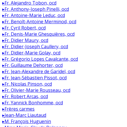
▸
Fr. Alejandro Tobon, ocd
▸
Fr. Anthony-Joseph Pinelli, ocd
▸
Fr. Antoine-Marie Leduc, ocd
▸
Fr. Benoît-Antoine Merminod, ocd
▸
Fr. Cyril Robert, ocd
▸
Fr. Denis-Marie Ghesquières, ocd
▸
Fr. Didier Maury, ocd
▸
Fr. Didier-Joseph Caullery, ocd
▸
Fr. Didier-Marie Golay, ocd
▸
Fr. Grégorio Lopes Cavalcante, ocd
▸
Fr. Guillaume Dehorter, ocd
▸
Fr. Jean-Alexandre de Garidel, ocd
▸
Fr. Jean-Sébastien Pissot, ocd
▸
Fr. Nicolas Pinson, ocd
▸
Fr. Olivier-Marie Rousseau, ocd
▸
Fr. Robert Arcas, ocd
▸
Fr. Yannick Bonhomme, ocd
▸
Frères carmes
▸
Jean-Marc Liautaud
▸
M. François Huguenin