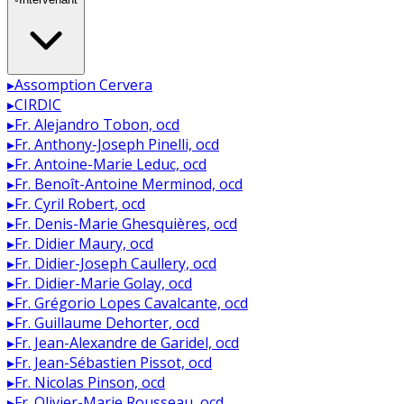
▸
Assomption Cervera
▸
CIRDIC
▸
Fr. Alejandro Tobon, ocd
▸
Fr. Anthony-Joseph Pinelli, ocd
▸
Fr. Antoine-Marie Leduc, ocd
▸
Fr. Benoît-Antoine Merminod, ocd
▸
Fr. Cyril Robert, ocd
▸
Fr. Denis-Marie Ghesquières, ocd
▸
Fr. Didier Maury, ocd
▸
Fr. Didier-Joseph Caullery, ocd
▸
Fr. Didier-Marie Golay, ocd
▸
Fr. Grégorio Lopes Cavalcante, ocd
▸
Fr. Guillaume Dehorter, ocd
▸
Fr. Jean-Alexandre de Garidel, ocd
▸
Fr. Jean-Sébastien Pissot, ocd
▸
Fr. Nicolas Pinson, ocd
▸
Fr. Olivier-Marie Rousseau, ocd