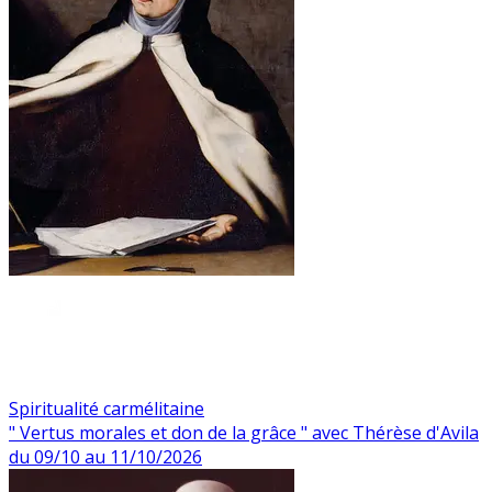
Spiritualité carmélitaine
" Vertus morales et don de la grâce " avec Thérèse d'Avila
du 09/10 au 11/10/2026