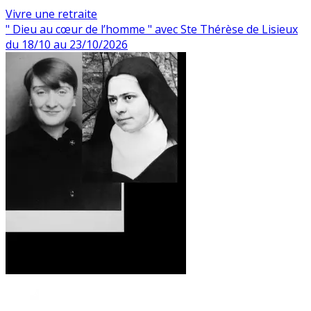
Vivre une retraite
" Dieu au cœur de l’homme " avec Ste Thérèse de Lisieux
du 18/10 au 23/10/2026