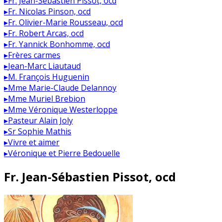
▸
Fr. Jean-Sébastien Pissot, ocd
▸
Fr. Nicolas Pinson, ocd
▸
Fr. Olivier-Marie Rousseau, ocd
▸
Fr. Robert Arcas, ocd
▸
Fr. Yannick Bonhomme, ocd
▸
Frères carmes
▸
Jean-Marc Liautaud
▸
M. François Huguenin
▸
Mme Marie-Claude Delannoy
▸
Mme Muriel Brebion
▸
Mme Véronique Westerloppe
▸
Pasteur Alain Joly
▸
Sr Sophie Mathis
▸
Vivre et aimer
▸
Véronique et Pierre Bedouelle
Fr. Jean-Sébastien Pissot, ocd