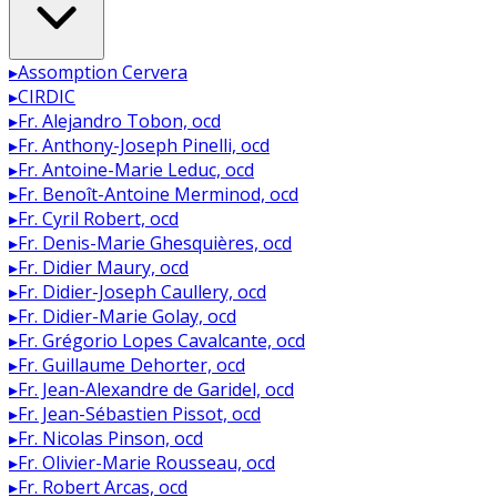
▸
Assomption Cervera
▸
CIRDIC
▸
Fr. Alejandro Tobon, ocd
▸
Fr. Anthony-Joseph Pinelli, ocd
▸
Fr. Antoine-Marie Leduc, ocd
▸
Fr. Benoît-Antoine Merminod, ocd
▸
Fr. Cyril Robert, ocd
▸
Fr. Denis-Marie Ghesquières, ocd
▸
Fr. Didier Maury, ocd
▸
Fr. Didier-Joseph Caullery, ocd
▸
Fr. Didier-Marie Golay, ocd
▸
Fr. Grégorio Lopes Cavalcante, ocd
▸
Fr. Guillaume Dehorter, ocd
▸
Fr. Jean-Alexandre de Garidel, ocd
▸
Fr. Jean-Sébastien Pissot, ocd
▸
Fr. Nicolas Pinson, ocd
▸
Fr. Olivier-Marie Rousseau, ocd
▸
Fr. Robert Arcas, ocd